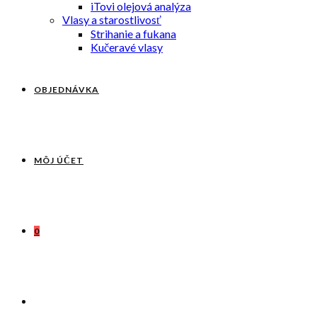
iTovi olejová analýza
Vlasy a starostlivosť
Strihanie a fukana
Kučeravé vlasy
OBJEDNÁVKA
MÔJ ÚČET
0