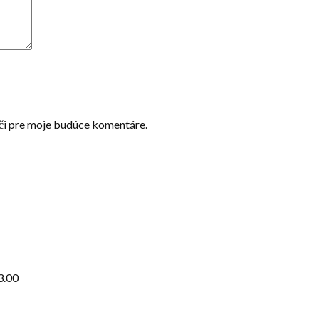
ači pre moje budúce komentáre.
3.00