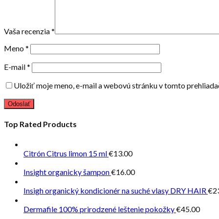
Vaša recenzia
*
Meno
*
E-mail
*
Uložiť moje meno, e-mail a webovú stránku v tomto prehliad
Top Rated Products
Citrón Citrus limon 15 ml
€
13.00
Insight organicky šampon
€
16.00
Insigh organický kondicionér na suché vlasy DRY HAIR
€
2
Dermafile 100% prirodzené leštenie pokožky
€
45.00