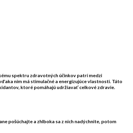
okému spektru zdravotných účinkov patrí medzi
aka nim má stimulačné a energizujúce vlastnosti. Táto
xidantov, ktoré pomáhajú udržiavať celkové zdravie.
ane pošúchajte a zhlboka sa z nich nadýchnite, potom