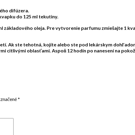
ného difúzera.
 kvapku do 125 ml tekutiny.
 ml základového oleja. Pre vytvorenie parfumu zmiešajte 1 k
tí. Ak ste tehotná, kojíte alebo ste pod lekárskym dohľadom
mi citlivými oblasťami. Aspoň 12 hodín po nanesení na pokož
označené
*