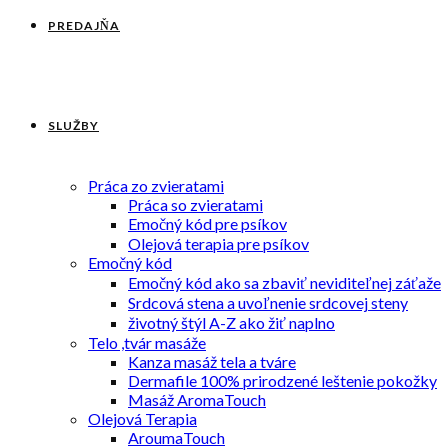
PREDAJŇA
SLUŽBY
Práca zo zvieratami
Práca so zvieratami
Emočný kód pre psíkov
Olejová terapia pre psíkov
Emočný kód
Emočný kód ako sa zbaviť neviditeľnej záťaže
Srdcová stena a uvoľnenie srdcovej steny
životný štýl A-Z ako žiť naplno
Telo ,tvár masáže
Kanza masáž tela a tváre
Dermafile 100% prirodzené leštenie pokožky
Masáž AromaTouch
Olejová Terapia
AroumaTouch