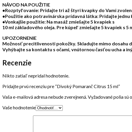
NÁVOD NA POUŽITIE
•Rozptyľovanie: Pridajte tri až štyri kvapky do Vami zvole
•Použitie ako potravinárska prídavná látka: Pridajte jednu
•Vonkajšie použitie: Na masáž zmiešajte 5 kvapiek s
10 ml základového oleja. Pre kúpeľ zmiešajte 5 kvapiek s 5
UPOZORNENIE
Možnosť precitlivenosti pokožky. Skladujte mimo dosahu de
Vyhýbajte sa kontaktu s očami, vnútornou časťou ucha a iný
Recenzie
Nikto zatiaľ nepridal hodnotenie.
Pridajte prvú recenziu pre “Divoký Pomaranč Citrus 15 ml”
Vaša e-mailová adresa nebude zverejnená.
Vyžadované polia sú 
Vaše hodnotenie