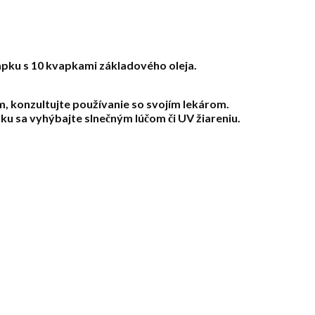
vapku s 10 kvapkami základového oleja.
, konzultujte používanie so svojím lekárom.
ku sa vyhýbajte slnečným lúčom či UV žiareniu.