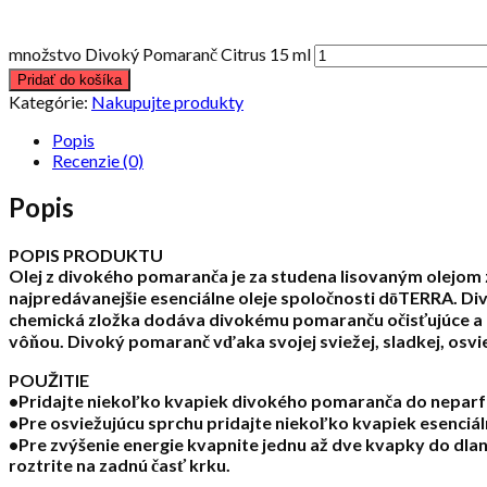
množstvo Divoký Pomaranč Citrus 15 ml
Pridať do košíka
Kategórie:
Nakupujte produkty
Popis
Recenzie (0)
Popis
POPIS PRODUKTU
Olej z divokého pomaranča je za studena lisovaným olejom 
najpredávanejšie esenciálne oleje spoločnosti dōTERRA. D
chemická zložka dodáva divokému pomaranču očisťujúce a o
vôňou. Divoký pomaranč vďaka svojej sviežej, sladkej, osvi
POUŽITIE
•Pridajte niekoľko kvapiek divokého pomaranča do nepar
•Pre osviežujúcu sprchu pridajte niekoľko kvapiek esenciál
•Pre zvýšenie energie kvapnite jednu až dve kvapky do dla
roztrite na zadnú časť krku.