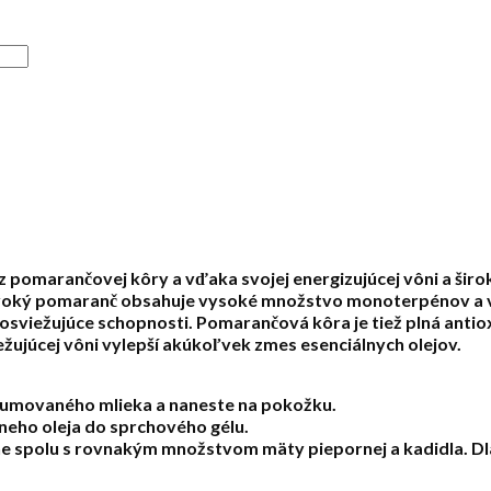
z pomarančovej kôry a vďaka svojej energizujúcej vôni a šir
ivoký pomaranč obsahuje vysoké množstvo monoterpénov a vď
sviežujúce schopnosti. Pomarančová kôra je tiež plná antio
ežujúcej vôni vylepší akúkoľvek zmes esenciálnych olejov.
fumovaného mlieka a naneste na pokožku.
neho oleja do sprchového gélu.
ne spolu s rovnakým množstvom mäty piepornej a kadidla. Dl