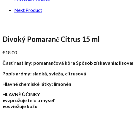
Next Product
Divoký Pomaranč Citrus 15 ml
€
18.00
Časť rastliny: pomarančová kôra Spôsob získavania: lisova
Popis arómy: sladká, svieža, citrusová
Hlavné chemiské látky: limonén
HLAVNÉ ÚČINKY
•vzpružuje telo a myseľ
•osviežuje kožu