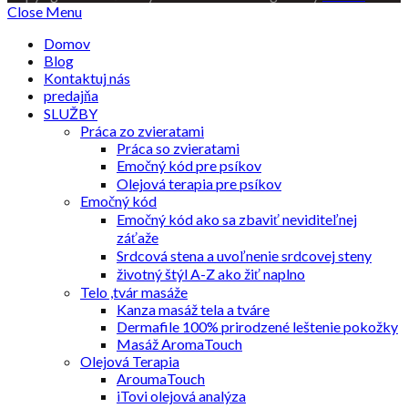
Close Menu
Domov
Blog
Kontaktuj nás
predajňa
SLUŽBY
Práca zo zvieratami
Práca so zvieratami
Emočný kód pre psíkov
Olejová terapia pre psíkov
Emočný kód
Emočný kód ako sa zbaviť neviditeľnej
záťaže
Srdcová stena a uvoľnenie srdcovej steny
životný štýl A-Z ako žiť naplno
Telo ,tvár masáže
Kanza masáž tela a tváre
Dermafile 100% prirodzené leštenie pokožky
Masáž AromaTouch
Olejová Terapia
AroumaTouch
iTovi olejová analýza