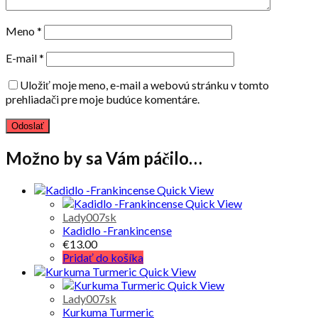
Meno
*
E-mail
*
Uložiť moje meno, e-mail a webovú stránku v tomto
prehliadači pre moje budúce komentáre.
Možno by sa Vám páčilo…
Quick View
Quick View
Lady007sk
Kadidlo -Frankincense
€
13.00
Pridať do košíka
Quick View
Quick View
Lady007sk
Kurkuma Turmeric