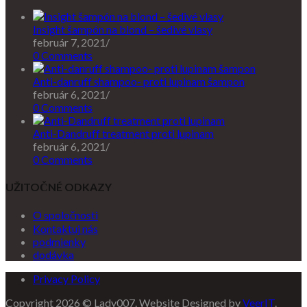
Insight šampón na blond – šedivé vlasy
február 7, 2021
/
0 Comments
Anti-danruff shampoo- proti lupinam šampon
február 6, 2021
/
0 Comments
Anti-Dandruff treatment proti lupinam
február 6, 2021
/
0 Comments
UŽITOČNÉ ODKAZY
O spoločnosti
Kontaktuj nás
podmienky
dodávka
Privacy Policy
Copyright 2026 © Lady007. Website Designed by
VeerIT
.