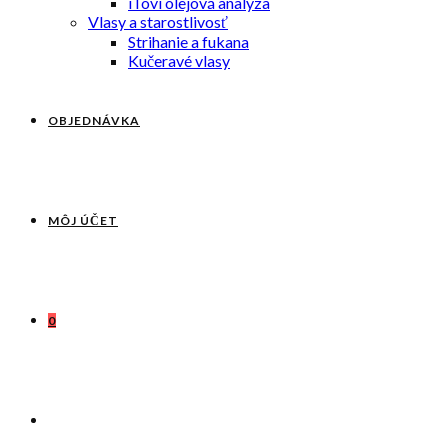
iTovi olejová analýza
Vlasy a starostlivosť
Strihanie a fukana
Kučeravé vlasy
OBJEDNÁVKA
MÔJ ÚČET
0