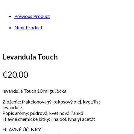
Previous Product
Next Product
Levandula Touch
€
20.00
levanduľa Touch 10 ml guľôčka
Zloženie: frakcionovaný kokosový olej, kvet/list
levandule
Popis arómy: púdrová, kvetinová, ľahká
Hlavné chemické látky: linalool, lynalyl acetát
HLAVNÉ ÚČINKY