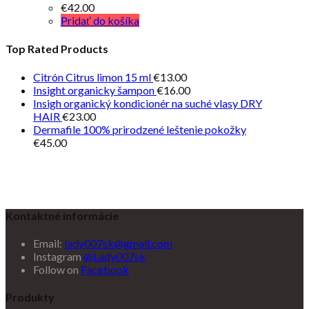
€
42.00
Pridať do košíka
Top Rated Products
Citrón Citrus limon 15 ml
€
13.00
Insight organicky šampon
€
16.00
Insigh organický kondicionér na suché vlasy DRY
HAIR
€
23.00
Dermafile 100% prirodzené leštenie pokožky
€
45.00
Kontaktné informácie
Email:
lady007sk@gmail.com
Instagram
@Lady007sk
Follow on
Facebook
Produkty