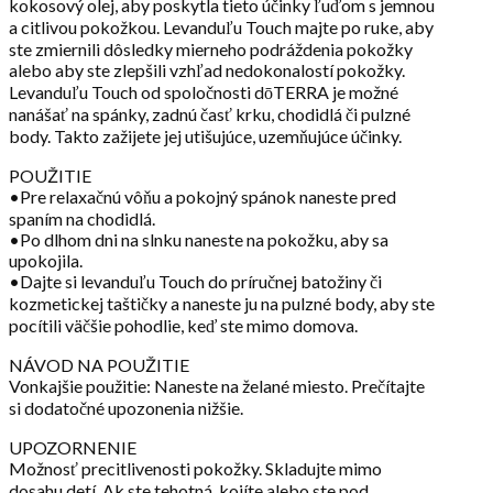
kokosový olej, aby poskytla tieto účinky ľuďom s jemnou
a citlivou pokožkou. Levanduľu Touch majte po ruke, aby
ste zmiernili dôsledky mierneho podráždenia pokožky
alebo aby ste zlepšili vzhľad nedokonalostí pokožky.
Levanduľu Touch od spoločnosti dōTERRA je možné
nanášať na spánky, zadnú časť krku, chodidlá či pulzné
body. Takto zažijete jej utišujúce, uzemňujúce účinky.
POUŽITIE
•Pre relaxačnú vôňu a pokojný spánok naneste pred
spaním na chodidlá.
•Po dlhom dni na slnku naneste na pokožku, aby sa
upokojila.
•Dajte si levanduľu Touch do príručnej batožiny či
kozmetickej taštičky a naneste ju na pulzné body, aby ste
pocítili väčšie pohodlie, keď ste mimo domova.
NÁVOD NA POUŽITIE
Vonkajšie použitie: Naneste na želané miesto. Prečítajte
si dodatočné upozonenia nižšie.
UPOZORNENIE
Možnosť precitlivenosti pokožky. Skladujte mimo
dosahu detí. Ak ste tehotná, kojíte alebo ste pod