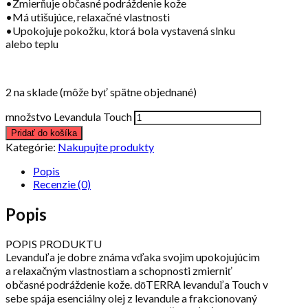
•Zmierňuje občasné podráždenie kože
•Má utišujúce, relaxačné vlastnosti
•Upokojuje pokožku, ktorá bola vystavená slnku
alebo teplu
2 na sklade (môže byť spätne objednané)
množstvo Levandula Touch
Pridať do košíka
Kategórie:
Nakupujte produkty
Popis
Recenzie (0)
Popis
POPIS PRODUKTU
Levanduľa je dobre známa vďaka svojim upokojujúcim
a relaxačným vlastnostiam a schopnosti zmierniť
občasné podráždenie kože. dōTERRA levanduľa Touch v
sebe spája esenciálny olej z levandule a frakcionovaný