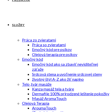
SLUŽBY
Práca zo zvieratami
Práca so zvieratami
Emočný kód pre psíkov
Olejová terapia pre psíkov
Emočný kód
Emočný kód ako sa zbaviť neviditeľnej
záťaže
Srdcová stena a uvoľnenie srdcovej steny
životný štýl A-Z ako žiť naplno
Telo ,tvár masáže
Kanza masáž tela a tváre
Dermafile 100% prirodzené leštenie pokožky
Masáž AromaTouch
Olejová Terapia
AroumaTouch