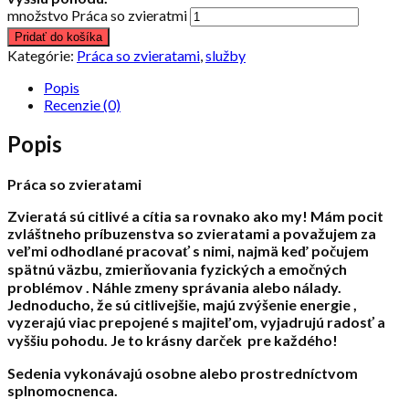
množstvo Práca so zvieratmi
Pridať do košíka
Kategórie:
Práca so zvieratami
,
služby
Popis
Recenzie (0)
Popis
Práca so
zvieratami
Zvieratá sú citlivé a cítia sa rovnako ako my! Mám pocit
zvláštneho príbuzenstva so zvieratami a považujem za
veľmi odhodlané pracovať s nimi, najmä keď počujem
spätnú väzbu, zmierňovania fyzických a emočných
problémov . Náhle zmeny správania alebo nálady.
Jednoducho, že sú citlivejšie, majú zvýšenie energie ,
vyzerajú viac prepojené s majiteľom, vyjadrujú radosť a
vyššiu pohodu. Je to krásny darček pre každého!
Sedenia vykonávajú osobne alebo prostredníctvom
splnomocnenca.