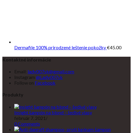
Dermafile 100% prirodzené leštenie pokožky
€
45.00
Kontaktné informácie
Email:
lady007sk@gmail.com
Instagram
@Lady007sk
Follow on
Facebook
Produkty
Insight šampón na blond – šedivé vlasy
február 7, 2021
/
0 Comments