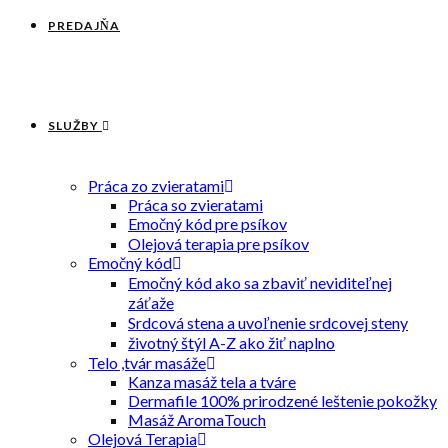
PREDAJŇA
SLUŽBY
Práca zo zvieratami
Práca so zvieratami
Emočný kód pre psíkov
Olejová terapia pre psíkov
Emočný kód
Emočný kód ako sa zbaviť neviditeľnej
záťaže
Srdcová stena a uvoľnenie srdcovej steny
životný štýl A-Z ako žiť naplno
Telo ,tvár masáže
Kanza masáž tela a tváre
Dermafile 100% prirodzené leštenie pokožky
Masáž AromaTouch
Olejová Terapia