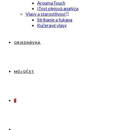
AroumaTouch
iTovi olejová analýza
Vlasy a starostlivosť
Strihanie a fukana
Kučeravé vlasy
OBJEDNÁVKA
MÔJ ÚČET
0