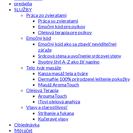
predajňa
SLUŽBY
Práca zo zvieratami
Práca so zvieratami
Emočný kód pre psíkov
Olejová terapia pre psíkov
Emočný kód
Emočný kód ako sa zbaviť neviditeľnej
záťaže
Srdcová stena a uvoľnenie srdcovej steny
životný štýl A-Z ako žiť naplno
Telo ,tvár masáže
Kanza masáž tela a tváre
Dermafile 100% prirodzené leštenie pokožky
Masáž AromaTouch
Olejová Terapia
AroumaTouch
iTovi olejová analýza
Vlasy a starostlivosť
Strihanie a fukana
Kučeravé vlasy
Objednávka
Môj účet