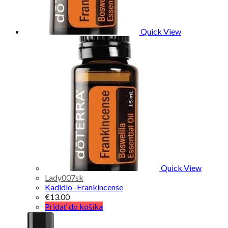
Quick View
Quick View
Lady007sk
Kadidlo -Frankincense
€
13.00
Pridať do košíka