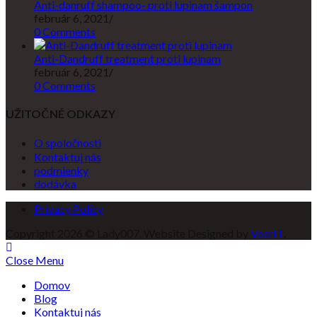
Anti-danruff shampoo- proti lupinam šampon
február 6, 2021
/
0 Comments
Anti-Dandruff treatment proti lupinam
február 6, 2021
/
0 Comments
UŽITOČNÉ ODKAZY
O spoločnosti
Kontaktuj nás
podmienky
dodávka
Privacy Policy
Copyright 2026 © Lady007. Website Designed by
VeerIT
.
Close Menu
Domov
Blog
Kontaktuj nás