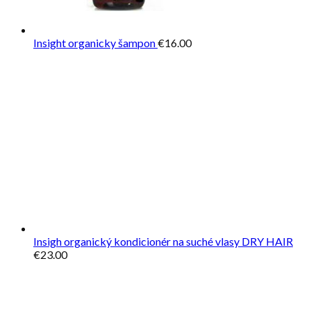
Insight organicky šampon
€
16.00
Insigh organický kondicionér na suché vlasy DRY HAIR
€
23.00