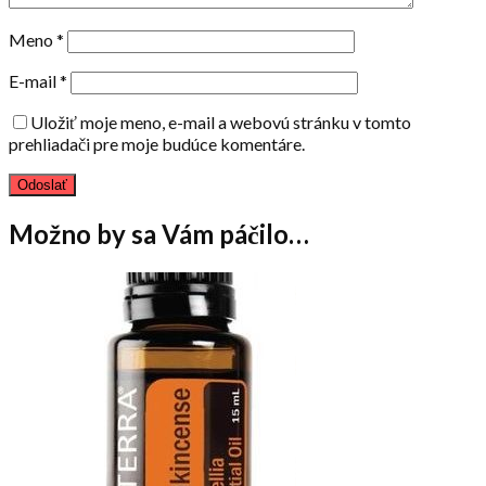
Meno
*
E-mail
*
Uložiť moje meno, e-mail a webovú stránku v tomto
prehliadači pre moje budúce komentáre.
Možno by sa Vám páčilo…