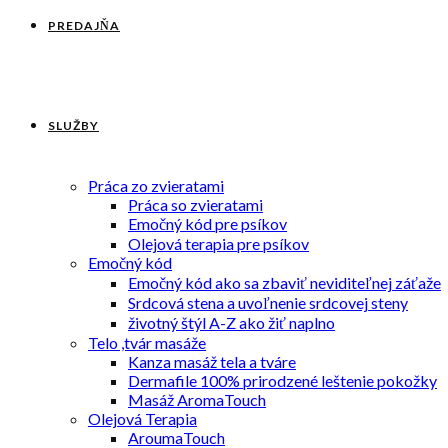
PREDAJŇA
SLUŽBY
Práca zo zvieratami
Práca so zvieratami
Emočný kód pre psíkov
Olejová terapia pre psíkov
Emočný kód
Emočný kód ako sa zbaviť neviditeľnej záťaže
Srdcová stena a uvoľnenie srdcovej steny
životný štýl A-Z ako žiť naplno
Telo ,tvár masáže
Kanza masáž tela a tváre
Dermafile 100% prirodzené leštenie pokožky
Masáž AromaTouch
Olejová Terapia
AroumaTouch