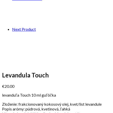
Next Product
Levandula Touch
€
20.00
levanduľa Touch 10 ml guľôčka
Zloženie: frakcionovaný kokosový olej, kvet/list levandule
Popis arómy: púdrová, kvetinová, ľahká