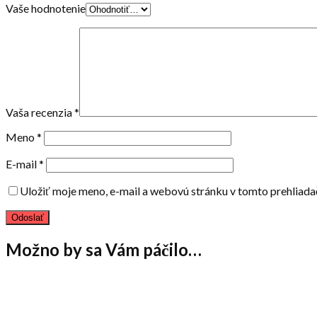
Vaše hodnotenie
Vaša recenzia
*
Meno
*
E-mail
*
Uložiť moje meno, e-mail a webovú stránku v tomto prehliad
Možno by sa Vám páčilo…