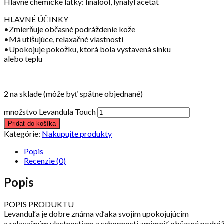
Hlavné chemické látky: linalool, lynalyl acetát
HLAVNÉ ÚČINKY
•Zmierňuje občasné podráždenie kože
•Má utišujúce, relaxačné vlastnosti
•Upokojuje pokožku, ktorá bola vystavená slnku
alebo teplu
2 na sklade (môže byť spätne objednané)
množstvo Levandula Touch
Pridať do košíka
Kategórie:
Nakupujte produkty
Popis
Recenzie (0)
Popis
POPIS PRODUKTU
Levanduľa je dobre známa vďaka svojim upokojujúcim
a relaxačným vlastnostiam a schopnosti zmierniť občasné podráž