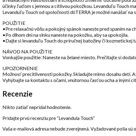
účinky ľuďom s jemnou a citlivou pokožkou. Levanduľu Touch maj
Levanduľu Touch od spoločnosti dōTERRA je možné nanášať na spán
POUŽITIE
•Pre relaxačnú vôňu a pokojný spánok naneste pred spaním na ch
•Po dlhom dni na slnku naneste na pokožku, aby sa upokojila.
•Dajte si levanduľu Touch do príručnej batožiny či kozmetickej ta
NÁVOD NA POUŽITIE
Vonkajšie použitie: Naneste na želané miesto. Prečítajte si dodat
UPOZORNENIE
Možnosť precitlivenosti pokožky. Skladujte mimo dosahu detí. Ak
Vyhýbajte sa kontaktu s očami, vnútornou časťou ucha a inými ci
Recenzie
Nikto zatiaľ nepridal hodnotenie.
Pridajte prvú recenziu pre “Levandula Touch”
Vaša e-mailová adresa nebude zverejnená.
Vyžadované polia sú 