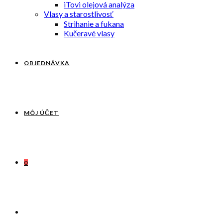
iTovi olejová analýza
Vlasy a starostlivosť
Strihanie a fukana
Kučeravé vlasy
OBJEDNÁVKA
MÔJ ÚČET
0