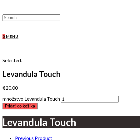
0
MENU
Selected:
Levandula Touch
€
20.00
množstvo Levandula Touch
Pridať do košíka
Levandula Touch
Previous Product