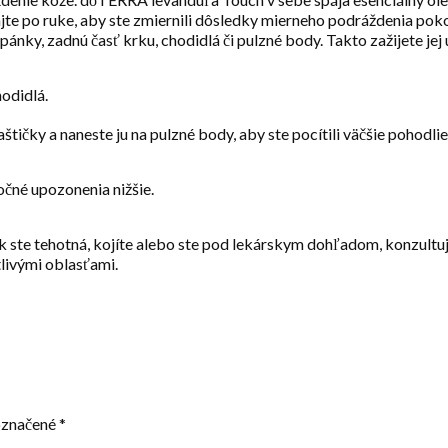
te po ruke, aby ste zmiernili dôsledky mierneho podráždenia poko
ky, zadnú časť krku, chodidlá či pulzné body. Takto zažijete jej 
odidlá.
štičky a naneste ju na pulzné body, aby ste pocítili väčšie pohodl
očné upozonenia nižšie.
 ste tehotná, kojíte alebo ste pod lekárskym dohľadom, konzultuj
tlivými oblasťami.
označené
*