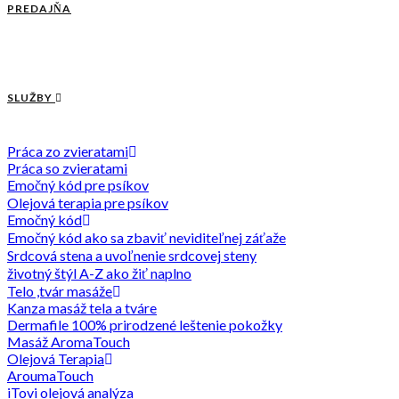
PREDAJŇA
SLUŽBY
Práca zo zvieratami
Práca so zvieratami
Emočný kód pre psíkov
Olejová terapia pre psíkov
Emočný kód
Emočný kód ako sa zbaviť neviditeľnej záťaže
Srdcová stena a uvoľnenie srdcovej steny
životný štýl A-Z ako žiť naplno
Telo ,tvár masáže
Kanza masáž tela a tváre
Dermafile 100% prirodzené leštenie pokožky
Masáž AromaTouch
Olejová Terapia
AroumaTouch
iTovi olejová analýza