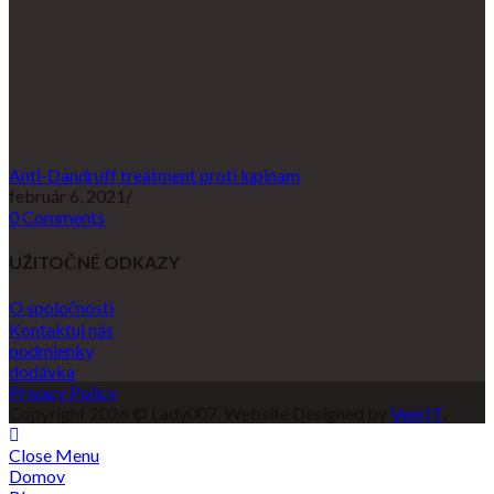
Anti-Dandruff treatment proti lupinam
február 6, 2021
/
0 Comments
UŽITOČNÉ ODKAZY
O spoločnosti
Kontaktuj nás
podmienky
dodávka
Privacy Policy
Copyright 2026 © Lady007. Website Designed by
VeerIT
.
Close Menu
Domov