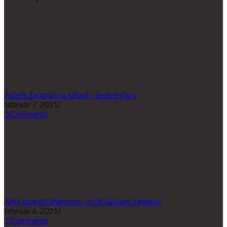
Insight šampón na blond – šedivé vlasy
február 7, 2021
/
0 Comments
Anti-danruff shampoo- proti lupinam šampon
február 6, 2021
/
0 Comments