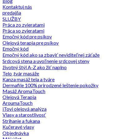
Blog
Kontaktuj nás
predajňa
SLUŽBY
Práca zo zvieratami
Práca so zvieratami
Emočný kód pre psíkov
Olejová terapia pre psíkov
Emočný kód
Emočný kód ako sa zbaviť neviditeľnej záťaže
Srdcová stena a uvoľnenie srdcovej steny
životný štýl A-Z ako žiť naplno
Telo ,tvár masáže
Kanza masáž tela a tváre
Dermafile 100% prirodzené leštenie pokožky
Masáž AromaTouch
Olejová Terapia
AroumaTouch
iTovi olejová analýza
Vlasy a starostlivosť
Strihanie a fukana
Kučeravé vlasy
Objednávka
Môj účet