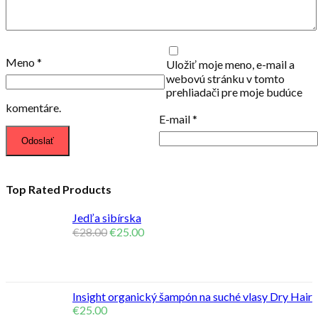
Meno
*
Uložiť moje meno, e-mail a
webovú stránku v tomto
prehliadači pre moje budúce
komentáre.
E-mail
*
Top Rated Products
Jedľa sibírska
€
28.00
€
25.00
Insight organický šampón na suché vlasy Dry Hair
€
25.00