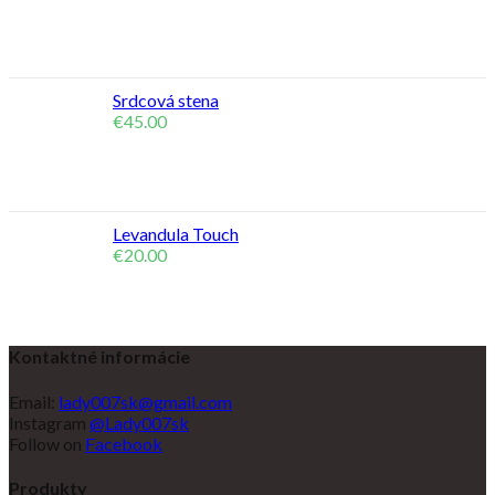
Srdcová stena
€
45.00
Levandula Touch
€
20.00
Kontaktné informácie
Email:
lady007sk@gmail.com
Instagram
@Lady007sk
Follow on
Facebook
Produkty