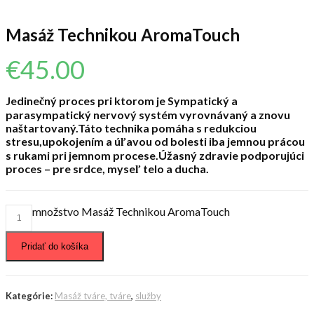
Masáž Technikou AromaTouch
€
45.00
Jedinečný proces pri ktorom je Sympatický a
parasympatický nervový systém vyrovnávaný a znovu
naštartovaný.Táto technika pomáha s redukciou
stresu,upokojením a úľavou od bolesti iba jemnou prácou
s rukami pri jemnom procese.Úžasný zdravie podporujúci
proces – pre srdce, myseľ telo a ducha.
množstvo Masáž Technikou AromaTouch
Pridať do košíka
Kategórie:
Masáž tváre, tváre
,
služby