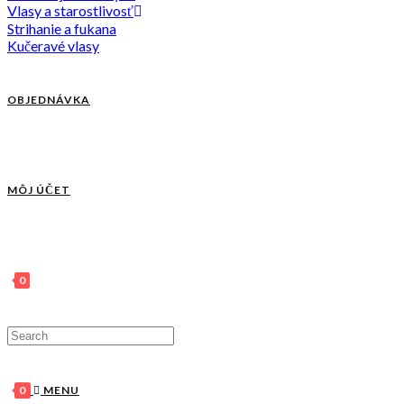
Vlasy a starostlivosť
Strihanie a fukana
Kučeravé vlasy
OBJEDNÁVKA
MÔJ ÚČET
0
0
MENU