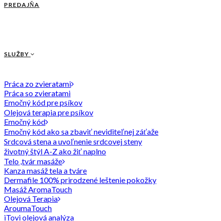
PREDAJŇA
SLUŽBY
Práca zo zvieratami
Práca so zvieratami
Emočný kód pre psíkov
Olejová terapia pre psíkov
Emočný kód
Emočný kód ako sa zbaviť neviditeľnej záťaže
Srdcová stena a uvoľnenie srdcovej steny
životný štýl A-Z ako žiť naplno
Telo ,tvár masáže
Kanza masáž tela a tváre
Dermafile 100% prirodzené leštenie pokožky
Masáž AromaTouch
Olejová Terapia
AroumaTouch
iTovi olejová analýza