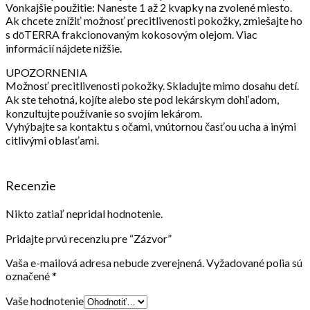
Vonkajšie použitie: Naneste 1 až 2 kvapky na zvolené miesto.
Ak chcete znížiť možnosť precitlivenosti pokožky, zmiešajte ho
s dōTERRA frakcionovaným kokosovým olejom. Viac
informácií nájdete nižšie.
UPOZORNENIA
Možnosť precitlivenosti pokožky. Skladujte mimo dosahu detí.
Ak ste tehotná, kojíte alebo ste pod lekárskym dohľadom,
konzultujte používanie so svojím lekárom.
Vyhýbajte sa kontaktu s očami, vnútornou časťou ucha a inými
citlivými oblasťami.
Recenzie
Nikto zatiaľ nepridal hodnotenie.
Pridajte prvú recenziu pre “Zázvor”
Vaša e-mailová adresa nebude zverejnená.
Vyžadované polia sú
označené
*
Vaše hodnotenie