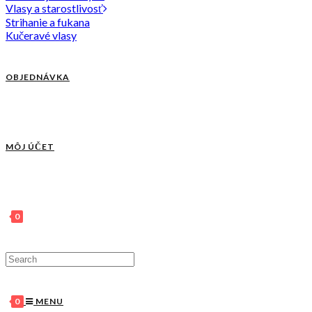
Vlasy a starostlivosť
Strihanie a fukana
Kučeravé vlasy
OBJEDNÁVKA
MÔJ ÚČET
0
0
MENU