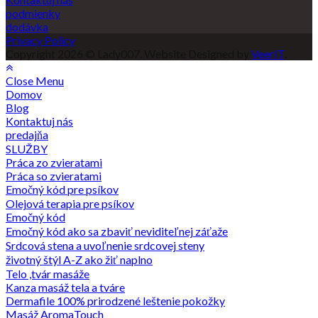
podmienky
dodávka
Privacy Policy
Copyright 2026 © Lady007. Website Designed by
VeerIT
.
Close Menu
Domov
Blog
Kontaktuj nás
predajňa
SLUŽBY
Práca zo zvieratami
Práca so zvieratami
Emočný kód pre psíkov
Olejová terapia pre psíkov
Emočný kód
Emočný kód ako sa zbaviť neviditeľnej záťaže
Srdcová stena a uvoľnenie srdcovej steny
životný štýl A-Z ako žiť naplno
Telo ,tvár masáže
Kanza masáž tela a tváre
Dermafile 100% prirodzené leštenie pokožky
Masáž AromaTouch