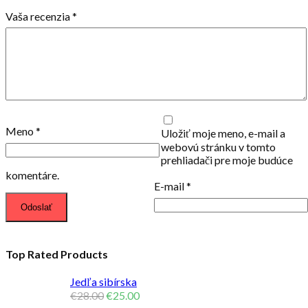
Vaša recenzia
*
Meno
*
Uložiť moje meno, e-mail a
webovú stránku v tomto
prehliadači pre moje budúce
komentáre.
E-mail
*
Top Rated Products
Jedľa sibírska
€
28.00
€
25.00