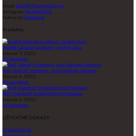
Email:
lady007sk@gmail.com
Instagram
@Lady007sk
Follow on
Facebook
Produkty
Insight šampón na blond – šedivé vlasy
február 7, 2021
/
0 Comments
Anti-danruff shampoo- proti lupinam šampon
február 6, 2021
/
0 Comments
Anti-Dandruff treatment proti lupinam
február 6, 2021
/
0 Comments
UŽITOČNÉ ODKAZY
O spoločnosti
Kontaktuj nás