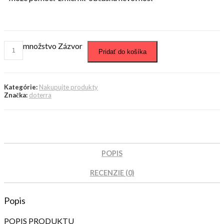
množstvo Zázvor
Pridať do košíka
Kategórie:
Nakupujte produkty
Značka:
doterra
POPIS
RECENZIE (0)
Popis
POPIS PRODUKTU