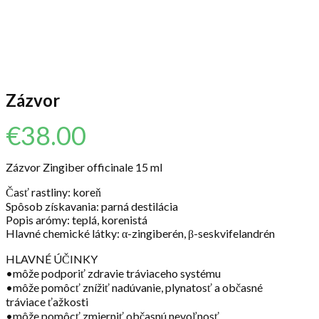
Zázvor
€
38.00
Zázvor Zingiber officinale 15 ml
Časť rastliny: koreň
Spôsob získavania: parná destilácia
Popis arómy: teplá, korenistá
Hlavné chemické látky: α-zingiberén, β-seskvifelandrén
HLAVNÉ ÚČINKY
•môže podporiť zdravie tráviaceho systému
•môže pomôcť znížiť nadúvanie, plynatosť a občasné
tráviace ťažkosti
•môže pomôcť zmierniť občasnú nevoľnosť