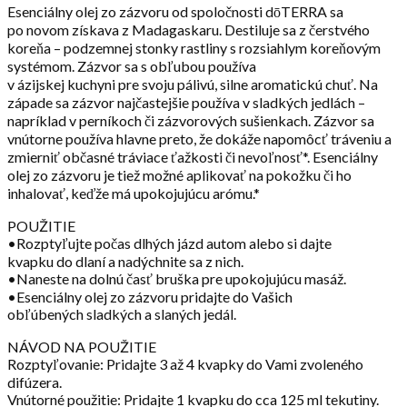
Esenciálny olej zo zázvoru od spoločnosti dōTERRA sa
po novom získava z Madagaskaru. Destiluje sa z čerstvého
koreňa – podzemnej stonky rastliny s rozsiahlym koreňovým
systémom. Zázvor sa s obľubou používa
v ázijskej kuchyni pre svoju pálivú, silne aromatickú chuť. Na
západe sa zázvor najčastejšie používa v sladkých jedlách –
napríklad v perníkoch či zázvorových sušienkach. Zázvor sa
vnútorne používa hlavne preto, že dokáže napomôcť tráveniu a
zmierniť občasné tráviace ťažkosti či nevoľnosť*. Esenciálny
olej zo zázvoru je tiež možné aplikovať na pokožku či ho
inhalovať, keďže má upokojujúcu arómu.*
POUŽITIE
•Rozptyľujte počas dlhých jázd autom alebo si dajte
kvapku do dlaní a nadýchnite sa z nich.
•Naneste na dolnú časť bruška pre upokojujúcu masáž.
•Esenciálny olej zo zázvoru pridajte do Vašich
obľúbených sladkých a slaných jedál.
NÁVOD NA POUŽITIE
Rozptyľovanie: Pridajte 3 až 4 kvapky do Vami zvoleného
difúzera.
Vnútorné použitie: Pridajte 1 kvapku do cca 125 ml tekutiny.