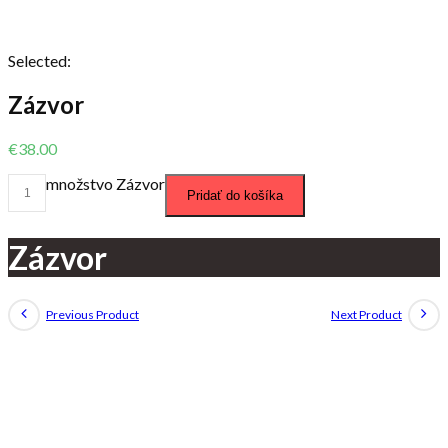
Selected:
Zázvor
€
38.00
množstvo Zázvor
Pridať do košíka
Zázvor
Previous Product
Next Product