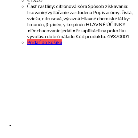
€
13.00
Časť rastliny: citrónová kôra Spôsob získavania:
lisovanie/vytláčanie za studena Popis arómy: čistá,
svieža, citrusová, výrazná Hlavné chemiské látky:
limonén, β-pinén, γ-terpinén HLAVNÉ ÚČINKY
•Dochucovanie jedál •Pri aplikácii na pokožku
vyvoláva dobrú náladu Kód produktu: 49370001
Pridať do košíka