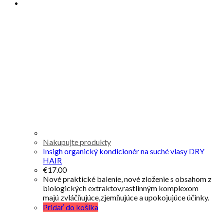
Nakupujte produkty
Insigh organický kondicionér na suché vlasy DRY
HAIR
€
17.00
Nové praktické balenie, nové zloženie s obsahom z
biologických extraktov,rastlinným komplexom
majú zvláčňujúce,zjemňujúce a upokojujúce účinky.
Pridať do košíka