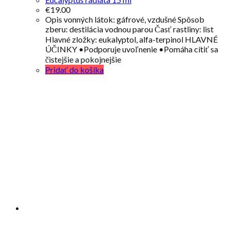
€
19.00
Opis vonných látok: gáfrové, vzdušné Spôsob
zberu: destilácia vodnou parou Časť rastliny: list
Hlavné zložky: eukalyptol, alfa-terpinol HLAVNÉ
ÚČINKY •Podporuje uvoľnenie •Pomáha cítiť sa
čistejšie a pokojnejšie
Pridať do košíka