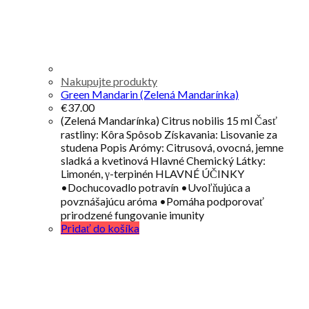
Nakupujte produkty
Green Mandarin (Zelená Mandarínka)
€
37.00
(Zelená Mandarínka) Citrus nobilis 15 ml Časť
rastliny: Kôra Spôsob Získavania: Lisovanie za
studena Popis Arómy: Citrusová, ovocná, jemne
sladká a kvetinová Hlavné Chemický Látky:
Limonén, γ-terpinén HLAVNÉ ÚČINKY
•Dochucovadlo potravín •Uvoľňujúca a
povznášajúcu aróma •Pomáha podporovať
prirodzené fungovanie imunity
Pridať do košíka