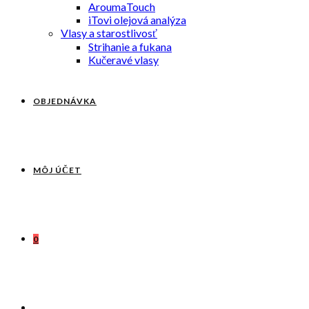
AroumaTouch
iTovi olejová analýza
Vlasy a starostlivosť
Strihanie a fukana
Kučeravé vlasy
OBJEDNÁVKA
MÔJ ÚČET
0