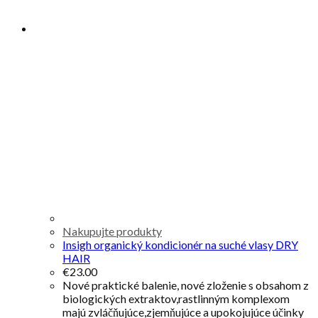
Nakupujte produkty
Insigh organický kondicionér na suché vlasy DRY
HAIR
€
23.00
Nové praktické balenie, nové zloženie s obsahom z
biologických extraktov,rastlinným komplexom
majú zvláčňujúce,zjemňujúce a upokojujúce účinky