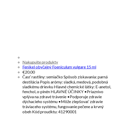
Nakupujte produkty
Fenikel obyčajný Foeniculum vulgare 15 ml
€
20.00
Časť rastliny: semiačko Spôsob získavania: parná
destilácia Popis arómy: sladká, medová, podobná
sladkému drievku Hlavné chemické látky: E-anetol,
fenchol, α-pinén HLAVNÉ ÚČINKY •Priaznivo
vplýva na zdravé trávenie •Podporuje zdravie
dýchacieho systému •Môže zlepšovať zdravie
tráviaceho systému, fungovanie pečene a krvný
obeh Kód proudktu: 41290001