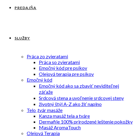
PREDAJŇA
SLUŽBY
Práca zo zvieratami
Práca so zvieratami
Emočný kód pre psíkov
Olejová terapia pre psíkov
Emočný kód
Emočný kód ako sa zbaviť neviditeľnej
záťaže
Srdcová stena a uvoľnenie srdcovej steny
životný štýl A-Z ako žiť naplno
Telo ,tvár masáže
Kanza masáž tela a tváre
Dermafile 100% prirodzené leštenie pokožky
Masáž AromaTouch
Olejová Terapia