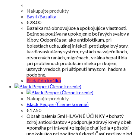
Nakupujte produkty
Basil /Bazalka
€
28.00
Bazalka má obnovujúce a upokojujúce vlastnosti.
Bežne sa používa na upokojenie boľavých svalov a
kĺbov. Odporúča sa: ako antibiotikum, pri
bolestiach ucha, ušnej infekcii ,protizápalový stav,
kardiovaskulárny systém, cystách na vaječníkoch,
otvorených ranách, migrénach , virálna hepatitída
,pri problémoch produkcie mlieka pri kojení,
ústnych vredoch, pri uštipnutí hmyzom , hadom a
podobne.
Pridať do košíka
Nakupujte produkty
Black Pepper (Čierne korenie)
€
17.50
Obsah balenia 5ml HLAVNÉ ÚČINKY •bohatý
zdroj antioxidantov •podporuje zdravý krvný obeh
•pomáha pri trávení •zlepšuje chuť jedla •pôsobí
upokojujúco pri pocitoch úzkosti Časť rastliny:plod