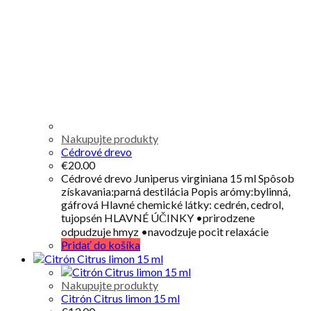
Nakupujte produkty
Cédrové drevo
€
20.00
Cédrové drevo Juniperus virginiana 15 ml Spôsob
získavania:parná destilácia Popis arómy:bylinná,
gáfrová Hlavné chemické látky: cedrén, cedrol,
tujopsén HLAVNÉ ÚČINKY •prirodzene
odpudzuje hmyz •navodzuje pocit relaxácie
Pridať do košíka
Nakupujte produkty
Citrón Citrus limon 15 ml