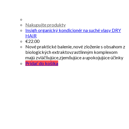
Nakupujte produkty
Insigh organický kondicionér na suché vlasy DRY
HAIR
€
22.00
Nové praktické balenie, nové zloženie s obsahom z
biologických extraktov,rastlinným komplexom
majú zvláčňujúce,zjemňujúce a upokojujúce účinky
Pridať do košíka