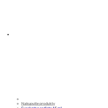
Nakupujte produkty
Eucalyptus radiata 15 ml