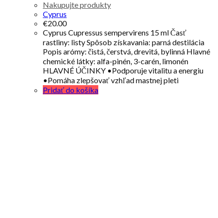
Nakupujte produkty
Cyprus
€
20.00
Cyprus Cupressus sempervirens 15 ml Časť
rastliny: listy Spôsob získavania: parná destilácia
Popis arómy: čistá, čerstvá, drevitá, bylinná Hlavné
chemické látky: alfa-pinén, 3-carén, limonén
HLAVNÉ ÚČINKY •Podporuje vitalitu a energiu
•Pomáha zlepšovať vzhľad mastnej pleti
Pridať do košíka