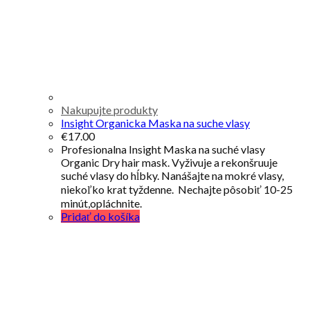
Nakupujte produkty
Insight Organicka Maska na suche vlasy
€
17.00
Profesionalna Insight Maska na suché vlasy
Organic Dry hair mask. Vyživuje a rekonšruuje
suché vlasy do hĺbky. Nanášajte na mokré vlasy,
niekoľko krat tyždenne. Nechajte pôsobiť 10-25
minút,opláchnite.
Pridať do košíka