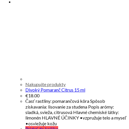
Nakupujte produkty
Divoký Pomaranč Citrus 15 ml
€
18.00
Časť rastliny: pomarančová kôra Spôsob
získavania: lisovanie za studena Popis arómy:
sladká, svieža, citrusová Hlavné chemiské látky:
limonén HLAVNÉ ÚČINKY •vzpružuje telo a myseľ
•osviežuje kožu
Pridať do košíka