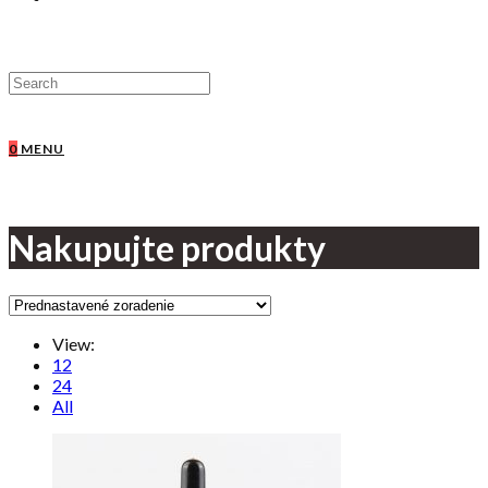
0
MENU
Nakupujte produkty
View:
12
24
All