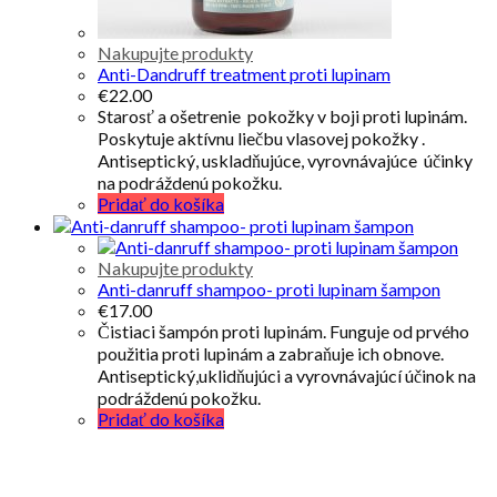
Nakupujte produkty
Anti-Dandruff treatment proti lupinam
€
22.00
Starosť a ošetrenie pokožky v boji proti lupinám.
Poskytuje aktívnu liečbu vlasovej pokožky .
Antiseptický, uskladňujúce, vyrovnávajúce účinky
na podráždenú pokožku.
Pridať do košíka
Nakupujte produkty
Anti-danruff shampoo- proti lupinam šampon
€
17.00
Čistiaci šampón proti lupinám. Funguje od prvého
použitia proti lupinám a zabraňuje ich obnove.
Antiseptický,uklidňujúci a vyrovnávajúcí účinok na
podráždenú pokožku.
Pridať do košíka