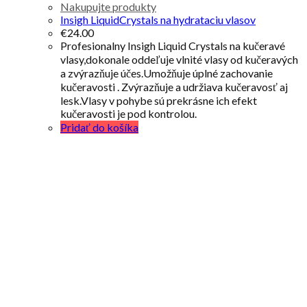
Nakupujte produkty
Insigh LiquidCrystals na hydrataciu vlasov
€
24.00
Profesionalny Insigh Liquid Crystals na kučeravé
vlasy,dokonale oddeľuje vlnité vlasy od kučeravých
a zvýrazňuje účes.Umožňuje úplné zachovanie
kučeravosti . Zvýrazňuje a udržiava kučeravosť aj
lesk.Vlasy v pohybe sú prekrásne ich efekt
kučeravosti je pod kontrolou.
Pridať do košíka