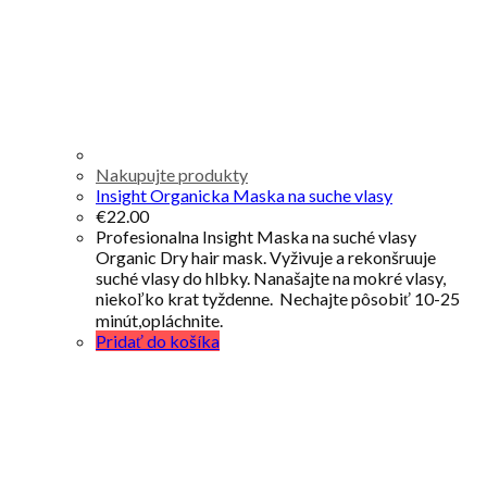
Nakupujte produkty
Insight Organicka Maska na suche vlasy
€
22.00
Profesionalna Insight Maska na suché vlasy
Organic Dry hair mask. Vyživuje a rekonšruuje
suché vlasy do hlbky. Nanašajte na mokré vlasy,
niekoľko krat tyždenne. Nechajte pôsobiť 10-25
minút,opláchnite.
Pridať do košíka