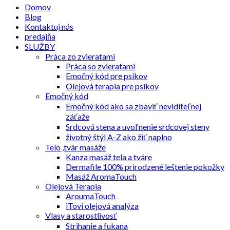
Domov
Blog
Kontaktuj nás
predajňa
SLUŽBY
Práca zo zvieratami
Práca so zvieratami
Emočný kód pre psíkov
Olejová terapia pre psíkov
Emočný kód
Emočný kód ako sa zbaviť neviditeľnej
záťaže
Srdcová stena a uvoľnenie srdcovej steny
životný štýl A-Z ako žiť naplno
Telo ,tvár masáže
Kanza masáž tela a tváre
Dermafile 100% prirodzené leštenie pokožky
Masáž AromaTouch
Olejová Terapia
AroumaTouch
iTovi olejová analýza
Vlasy a starostlivosť
Strihanie a fukana