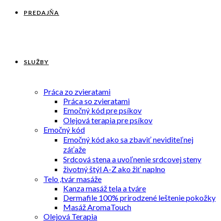
PREDAJŇA
SLUŽBY
Práca zo zvieratami
Práca so zvieratami
Emočný kód pre psíkov
Olejová terapia pre psíkov
Emočný kód
Emočný kód ako sa zbaviť neviditeľnej
záťaže
Srdcová stena a uvoľnenie srdcovej steny
životný štýl A-Z ako žiť naplno
Telo ,tvár masáže
Kanza masáž tela a tváre
Dermafile 100% prirodzené leštenie pokožky
Masáž AromaTouch
Olejová Terapia