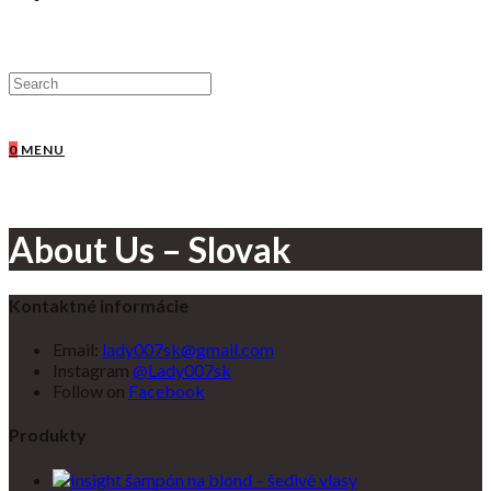
0
MENU
About Us – Slovak
Kontaktné informácie
Email:
lady007sk@gmail.com
Instagram
@Lady007sk
Follow on
Facebook
Produkty