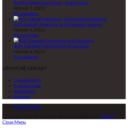
Insight šampón na blond – šedivé vlasy
február 7, 2021
/
0 Comments
Anti-danruff shampoo- proti lupinam šampon
február 6, 2021
/
0 Comments
Anti-Dandruff treatment proti lupinam
február 6, 2021
/
0 Comments
UŽITOČNÉ ODKAZY
O spoločnosti
Kontaktuj nás
podmienky
dodávka
Privacy Policy
Copyright 2026 © Lady007. Website Designed by
VeerIT
.
Close Menu