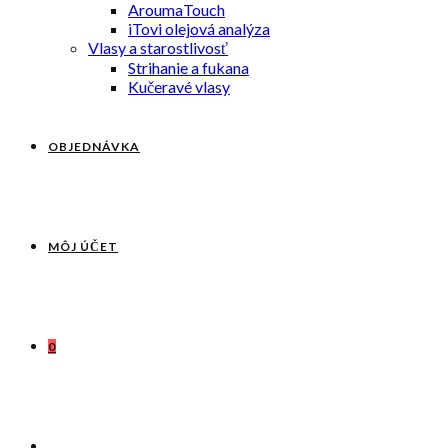
AroumaTouch
iTovi olejová analýza
Vlasy a starostlivosť
Strihanie a fukana
Kučeravé vlasy
OBJEDNÁVKA
MÔJ ÚČET
0